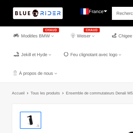
Continuer
Blue
France
Rider
Bosnie-Herzégovine
État de la Cité du Vatican
Macédoine du Nord
Svalbard et Jan Mayen
CHAUD
CHAUD
Modèles BMW
Weiser
Chigee
Jekill et Hyde
Feu clignotant avec logo
À propos de nous
Accueil
Tous les produits
Ensemble de commutateurs Denali M5