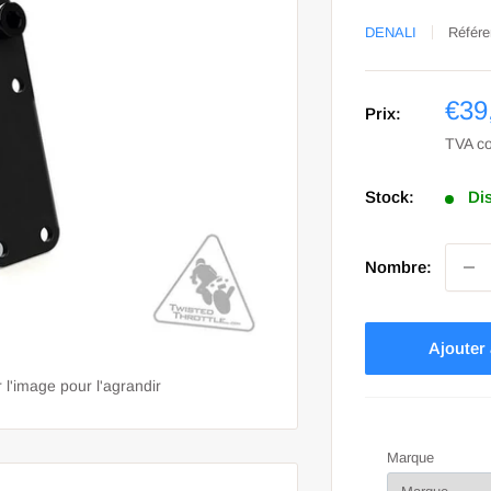
DENALI
Référe
Prix
€39
Prix:
sol
TVA c
Stock:
Di
Nombre:
Ajouter
 l'image pour l'agrandir
Marque