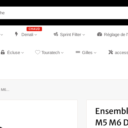
CHAUD
Denali
Sprint Filter
Réglage de 
Écluse
Touratech
Gilles
access
 M6...
Ensembl
M5 M6 D