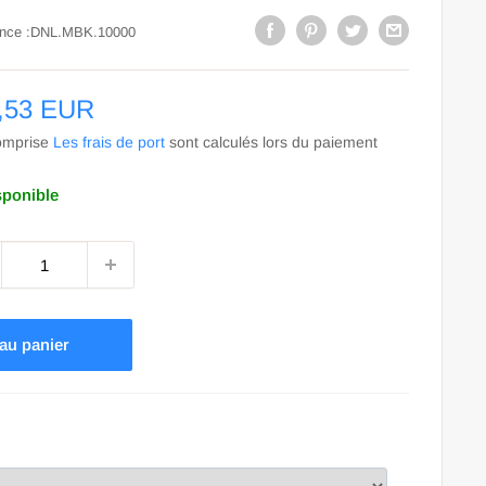
nce :
DNL.MBK.10000
,53 EUR
dé
omprise
Les frais de port
sont calculés lors du paiement
sponible
 au panier