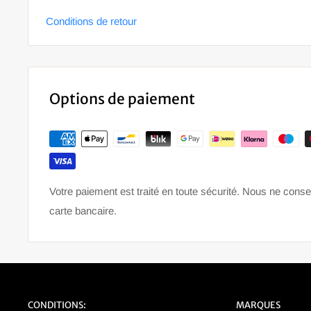
Conditions de retour
F 900 XR 2020- (0K21)
G 310 GS 2016-2020 (0G02)
G 650 GS 2008-2009 (0178)
G 650 GS 2010-2014 (0188)
Options de paiement
K 1200 R Sport 2005-2009 (0585)
R 1100 GS 1993-1999 (0404)
R 1100 RT 1994-2001 (0413)
R 1150 GS 1998-2003 (0415)
Votre paiement est traité en toute sécurité. Nous ne cons
R 1150 GS Adventure 2001-2005 (0441)
carte bancaire.
R 1150 RT 2000-2006 (0419)
R 1200 GS 2004-2007 (0307)
R 1200 GS 2007-2010 (0303)
R 1200 GS 2010-2013 (0450)
CONDITIONS:
MARQUES