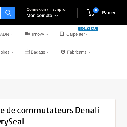
Connexion / Inscription
0
Panier
Mon compte
NOUVEAU
l'ADN
Innovv
Carpe Iter
oires
Bagage
Fabricants
e de commutateurs Denali
rySeal